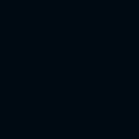
ZAHLUNGSMETHODEN