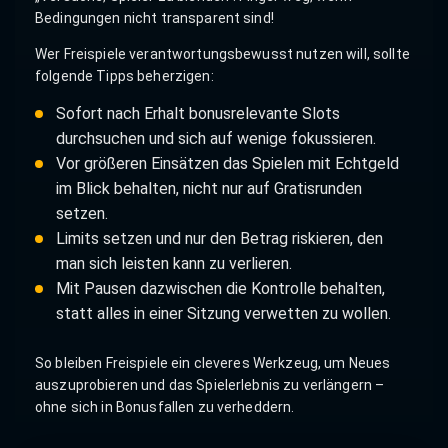
Bedingungen nicht transparent sind!
Wer Freispiele verantwortungsbewusst nutzen will, sollte
folgende Tipps beherzigen:
Sofort nach Erhalt bonusrelevante Slots
durchsuchen und sich auf wenige fokussieren.
Vor größeren Einsätzen das Spielen mit Echtgeld
im Blick behalten, nicht nur auf Gratisrunden
setzen.
Limits setzen und nur den Betrag riskieren, den
man sich leisten kann zu verlieren.
Mit Pausen dazwischen die Kontrolle behalten,
statt alles in einer Sitzung verwetten zu wollen.
So bleiben Freispiele ein cleveres Werkzeug, um Neues
auszuprobieren und das Spielerlebnis zu verlängern –
ohne sich in Bonusfallen zu verheddern.