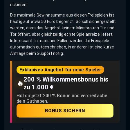
riskieren.
Die maximale Gewinnsumme aus diesen Freispielen ist
häufig auf etwa 50 Euro begrenzt. So soll sichergestellt
werden, dass das Angebot keinem Missbrauch Tür und
Tor öffnet, aber gleichzeitig echte Spielanreize liefert.
Interessant: In manchen Fällen werden die Freispiele
automatisch gutgeschrieben, in anderen ist eine kurze
Anfrage beim Support nötig.
Exklusives Angebot für neue Spieler
200 % Willkommensbonus bis
🔥
zu 1.000 €
Hol dir jetzt 200 % Bonus und verdreifache
dein Guthaben.
BONUS SICHERN