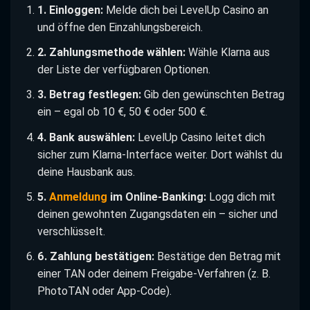
1. Einloggen:
Melde dich bei LevelUp Casino an
und öffne den Einzahlungsbereich.
2. Zahlungsmethode wählen:
Wähle Klarna aus
der Liste der verfügbaren Optionen.
3. Betrag festlegen:
Gib den gewünschten Betrag
ein – egal ob 10 €, 50 € oder 500 €.
4. Bank auswählen:
LevelUp Casino leitet dich
sicher zum Klarna-Interface weiter. Dort wählst du
deine Hausbank aus.
5.
Anmeldung
im Online-Banking:
Logg dich mit
deinen gewohnten Zugangsdaten ein – sicher und
verschlüsselt.
6. Zahlung bestätigen:
Bestätige den Betrag mit
einer TAN oder deinem Freigabe-Verfahren (z. B.
PhotoTAN oder App-Code).