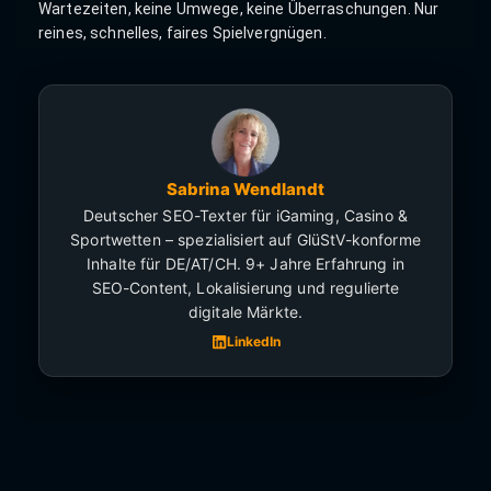
Wartezeiten, keine Umwege, keine Überraschungen. Nur
reines, schnelles, faires Spielvergnügen.
Sabrina Wendlandt
Deutscher SEO-Texter für iGaming, Casino &
Sportwetten – spezialisiert auf GlüStV-konforme
Inhalte für DE/AT/CH. 9+ Jahre Erfahrung in
SEO-Content, Lokalisierung und regulierte
digitale Märkte.
LinkedIn