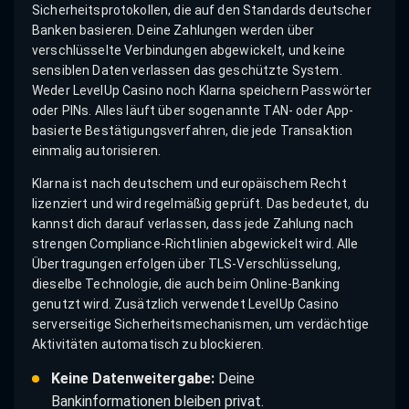
Sicherheitsprotokollen, die auf den Standards deutscher
Banken basieren. Deine Zahlungen werden über
verschlüsselte Verbindungen abgewickelt, und keine
sensiblen Daten verlassen das geschützte System.
Weder LevelUp Casino noch Klarna speichern Passwörter
oder PINs. Alles läuft über sogenannte TAN- oder App-
basierte Bestätigungsverfahren, die jede Transaktion
einmalig autorisieren.
Klarna ist nach deutschem und europäischem Recht
lizenziert und wird regelmäßig geprüft. Das bedeutet, du
kannst dich darauf verlassen, dass jede Zahlung nach
strengen Compliance-Richtlinien abgewickelt wird. Alle
Übertragungen erfolgen über TLS-Verschlüsselung,
dieselbe Technologie, die auch beim Online-Banking
genutzt wird. Zusätzlich verwendet LevelUp Casino
serverseitige Sicherheitsmechanismen, um verdächtige
Aktivitäten automatisch zu blockieren.
Keine Datenweitergabe:
Deine
Bankinformationen bleiben privat.