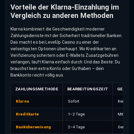
Vorteile der Klarna-Einzahlung im
Vergleich zu anderen Methoden
Klarna kombiniert die Geschwindigkeit moderner
Zahlungsdienste mit der Sicherheit traditioneller Banken.
Das macht es bei LevelUp Casino zu einer der
vielseitigsten Optionen überhaupt. Wo Kreditkarten an
Verifizierung scheitern oder E-Wallets Zusatzgebühren
verlangen, läuft Klarna einfach durch. Und das Beste: Du
brauchst kein extra Konto oder Guthaben – dein
Bankkonto reicht völlig aus.
ZAHLUNGSMETHODE
BEARBEITUNGSZEIT
GEBÜHR
Klarna
Sofort
Keine
Kreditkarte
1–2 Tage
Mittel
Banküberweisung
2–4 Tage
Gering