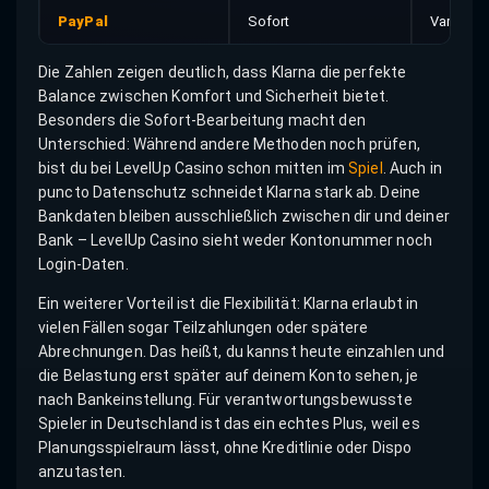
PayPal
Sofort
Variabel
Die Zahlen zeigen deutlich, dass Klarna die perfekte
Balance zwischen Komfort und Sicherheit bietet.
Besonders die Sofort-Bearbeitung macht den
Unterschied: Während andere Methoden noch prüfen,
bist du bei LevelUp Casino schon mitten im
Spiel
. Auch in
puncto Datenschutz schneidet Klarna stark ab. Deine
Bankdaten bleiben ausschließlich zwischen dir und deiner
Bank – LevelUp Casino sieht weder Kontonummer noch
Login-Daten.
Ein weiterer Vorteil ist die Flexibilität: Klarna erlaubt in
vielen Fällen sogar Teilzahlungen oder spätere
Abrechnungen. Das heißt, du kannst heute einzahlen und
die Belastung erst später auf deinem Konto sehen, je
nach Bankeinstellung. Für verantwortungsbewusste
Spieler in Deutschland ist das ein echtes Plus, weil es
Planungsspielraum lässt, ohne Kreditlinie oder Dispo
anzutasten.