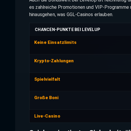
es zahlreiche Promotionen und VIP-Programme
hinausgehen, was GGL-Casinos erlauben.
CHANCEN-PUNKTE BEI LEVELUP
Keine Einsatzlimits
Krypto-Zahlungen
Spielvielfalt
Große Boni
Live-Casino