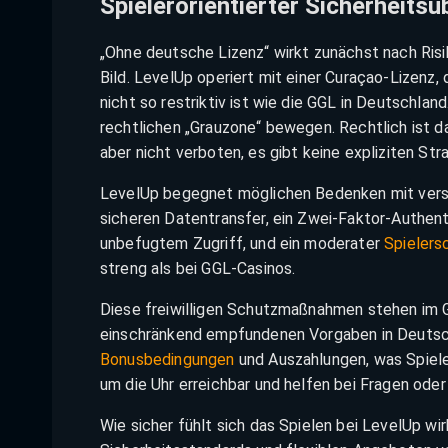
Spielerorientierter Sicherheitsü
„Ohne deutsche Lizenz“ wirkt zunächst nach Risi
Bild. LevelUp operiert mit einer Curaçao-Lizenz,
nicht so restriktiv ist wie die GGL in Deutschland
rechtlichen „Grauzone“ bewegen. Rechtlich ist da
aber nicht verboten, es gibt keine expliziten Stra
LevelUp begegnet möglichen Bedenken mit vers
sicheren Datentransfer, ein Zwei-Faktor-Authen
unbefugtem Zugriff, und ein moderater
Spielers
streng als bei GGL-Casinos.
Diese freiwilligen Schutzmaßnahmen stehen im G
einschränkend empfundenen Vorgaben in Deutschl
Bonusbedingungen
und Auszahlungen, was Spieler
um die Uhr erreichbar und helfen bei Fragen oder
Wie sicher fühlt sich das Spielen bei LevelUp wir