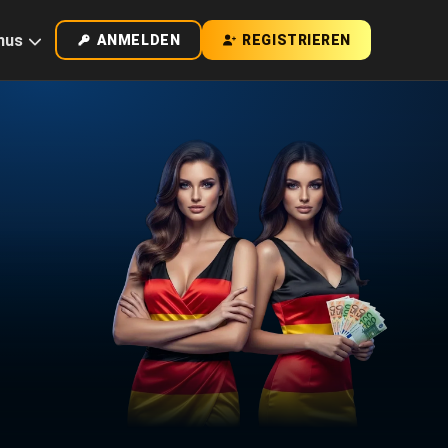
nus
ANMELDEN
REGISTRIEREN