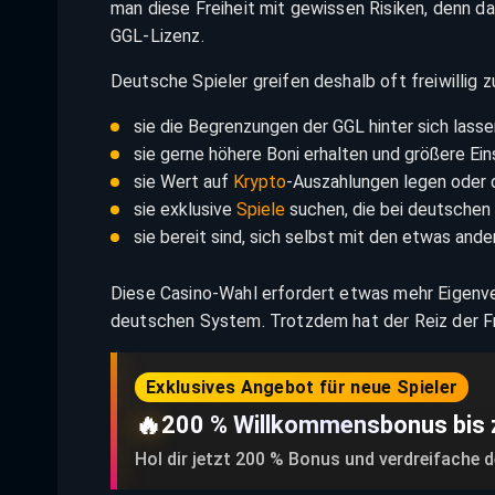
man diese Freiheit mit gewissen Risiken, denn das
GGL-Lizenz.
Deutsche Spieler greifen deshalb oft freiwillig 
sie die Begrenzungen der GGL hinter sich lasse
sie gerne höhere Boni erhalten und größere Ei
sie Wert auf
Krypto
-Auszahlungen legen oder 
sie exklusive
Spiele
suchen, die bei deutschen 
sie bereit sind, sich selbst mit den etwas and
Diese Casino-Wahl erfordert etwas mehr Eigenve
deutschen System. Trotzdem hat der Reiz der Frei
Exklusives Angebot für neue Spieler
🔥
200 % Willkommensbonus bis 
Hol dir jetzt 200 % Bonus und verdreifache 