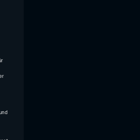
ür
er
rund