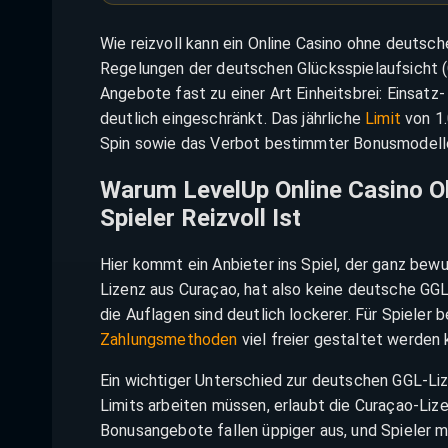
Wie reizvoll kann ein Online Casino ohne deutsch
Regelungen der deutschen Glücksspielaufsicht (
Angebote fast zu einer Art Einheitsbrei: Einsatz-
deutlich eingeschränkt. Das jährliche
Limit
von 1.
Spin sowie das Verbot bestimmter Bonusmodelle b
Warum LevelUp Online Casino O
Spieler Reizvoll Ist
Hier kommt ein Anbieter ins Spiel, der ganz bew
Lizenz aus Curaçao, hat also keine deutsche GGL-
die Auflagen sind deutlich lockerer. Für Spiele
Zahlungsmethoden
viel freier gestaltet werden 
Ein wichtiger Unterschied zur deutschen GGL-Li
Limits arbeiten müssen, erlaubt die Curaçao-Liz
Bonusangebote fallen üppiger aus, und Spieler m