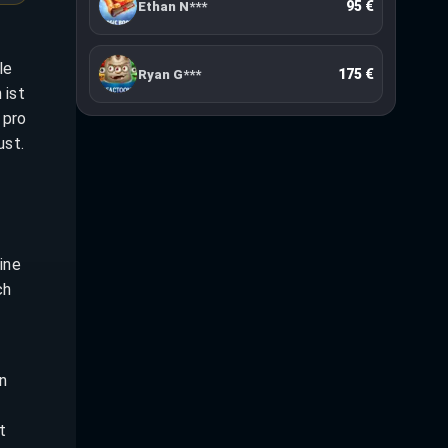
90 €
Ben J***
le
95 €
Ethan N***
 ist
 pro
ust.
ine
ch
n
t