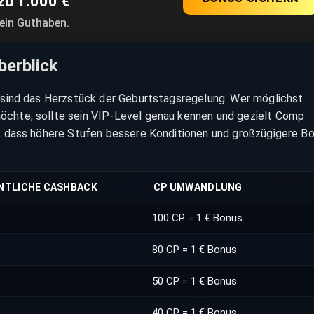
zu 1.000 €
dein Guthaben.
berblick
 sind das Herzstück der Geburtstagsregelung. Wer möglichst
chte, sollte sein VIP-Level genau kennen und gezielt Comp
 dass höhere Stufen bessere Konditionen und großzügigere Bo
NTLICHE CASHBACK
CP UMWANDLUNG
100 CP = 1 € Bonus
80 CP = 1 € Bonus
50 CP = 1 € Bonus
40 CP = 1 € Bonus