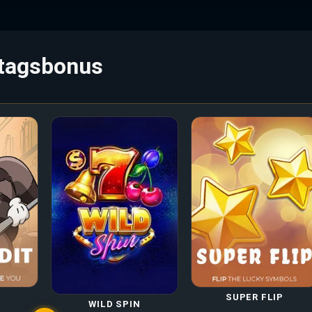
stagsbonus
T
SUPER FLIP
WILD SPIN