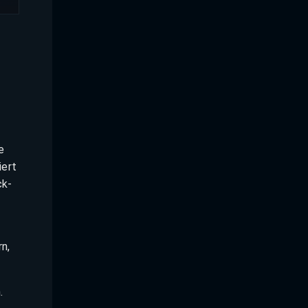
e
iert
ck-
n,
.