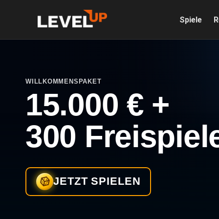
Spiele
R
WILLKOMMENSPAKET
15.000 € +
300 Freispiel
JETZT SPIELEN