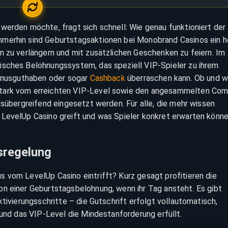
werden möchte, fragt sich schnell: Wie genau funktioniert der
merhin sind Geburtstagsaktionen bei Monobrand Casinos ein h
n zu verlängern und mit zusätzlichen Geschenken zu feiern. Im
isches Belohnungssystem, das speziell VIP-Spieler zu ihrem
Bonusguthaben oder sogar
Cashback
überraschen kann. Ob und w
stark vom erreichten VIP-Level sowie den angesammelten Co
nsübergreifend eingesetzt werden. Für alle, die mehr wissen
 LevelUp Casino greift und was Spieler konkret erwarten könne
sregelung
 vom LevelUp Casino eintrifft? Kurz gesagt profitieren die
n einer Geburtstagsbelohnung, wenn ihr Tag ansteht. Es gibt
ktivierungsschritte – die Gutschrift erfolgt vollautomatisch,
 und das VIP-Level die Mindestanforderung erfüllt.