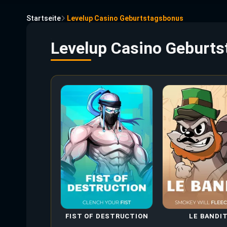
Startseite
Levelup Casino Geburtstagsbonus
Levelup Casino Geburt
FIST OF DESTRUCTION
LE BANDI