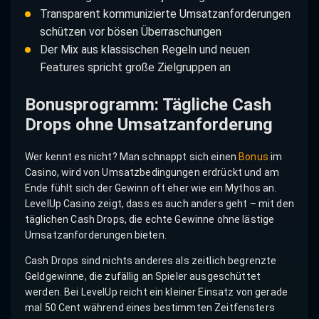
Transparent kommunizierte Umsatzanforderungen
schützen vor bösen Überraschungen
Der Mix aus klassischen Regeln und neuen
Features spricht große Zielgruppen an
Bonusprogramm: Tägliche Cash
Drops ohne Umsatzanforderung
Wer kennt es nicht? Man schnappt sich einen
Bonus
im
Casino, wird von Umsatzbedingungen erdrückt und am
Ende fühlt sich der Gewinn oft eher wie ein Mythos an.
LevelUp Casino zeigt, dass es auch anders geht – mit den
täglichen Cash Drops, die echte Gewinne ohne lästige
Umsatzanforderungen bieten.
Cash Drops sind nichts anderes als zeitlich begrenzte
Geldgewinne, die zufällig an Spieler ausgeschüttet
werden. Bei LevelUp reicht ein kleiner Einsatz von gerade
mal 50 Cent während eines bestimmten Zeitfensters