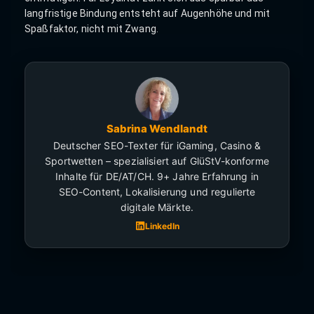
langfristige Bindung entsteht auf Augenhöhe und mit
Spaßfaktor, nicht mit Zwang.
Sabrina Wendlandt
Deutscher SEO-Texter für iGaming, Casino &
Sportwetten – spezialisiert auf GlüStV-konforme
Inhalte für DE/AT/CH. 9+ Jahre Erfahrung in
SEO-Content, Lokalisierung und regulierte
digitale Märkte.
LinkedIn