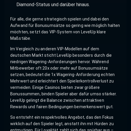
Diamond-Status und darüber hinaus.
Für alle, die gerne strategisch spielen und dabei den
Aufwand für Bonusumsätze so gering wie möglich halten
möchten, setzt das VIP-System von LevelUp klare
Maßstäbe.
Im Vergleich zu anderen VIP-Modellen auf dem
deutschen Markt sticht LevelUp besonders durch die
niedrigen Wagering-Anforderungen hervor. Während
Mitbewerber oft 20x oder mehr auf Bonusumsätze
setzen, bedeutet die 1x Wagering-Anforderung echten
Mehrwert und erleichtert den Spielerkontrollverlust zu
vermeiden. Einige Casinos bieten zwar größere
Bonussummen, binden Spieler aber dafür umso stärker.
LevelUp gelingt die Balance zwischen attraktiven
Rewards und fairen Bedingungen bemerkenswert gut.
So entsteht ein respektvolles Angebot, das den Fokus
wirklich auf den Spieler legt, anstatt ihn mit Hürden zu
entmutigen. Für Loyalität zahlt sich das spürbar aus –