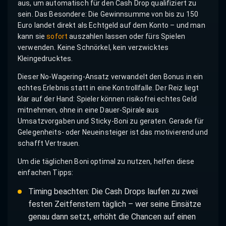
aus, um automatisch für den Cash Drop qualifiziert zu
sein. Das Besondere: Die Gewinnsumme von bis zu 150
Euro landet direkt als Echtgeld auf dem Konto – und man
kann sie
sofort
auszahlen lassen oder fürs Spielen
verwenden. Keine Schnörkel, kein verzwicktes
Kleingedrucktes.
Dieser No-Wagering-Ansatz verwandelt den Bonus in ein
echtes Erlebnis statt in eine Kontrollfalle. Der Reiz liegt
klar auf der Hand: Spieler können risikofrei echtes Geld
mitnehmen, ohne in eine Dauer-Spirale aus
Umsatzvorgaben und Sticky-Boni zu geraten. Gerade für
Gelegenheits- oder Neueinsteiger ist das motivierend und
schafft Vertrauen.
Um die täglichen Boni optimal zu nutzen, helfen diese
einfachen Tipps:
Timing beachten: Die Cash Drops laufen zu zwei
festen Zeitfenstern täglich – wer seine Einsätze
genau dann setzt, erhöht die Chancen auf einen