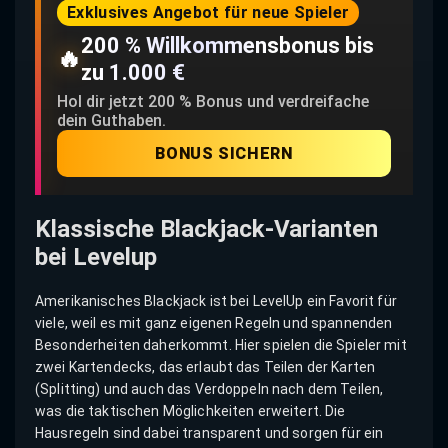
Exklusives Angebot für neue Spieler
200 % Willkommensbonus bis
🔥
zu 1.000 €
Hol dir jetzt 200 % Bonus und verdreifache
dein Guthaben.
BONUS SICHERN
Klassische Blackjack-Varianten
bei Levelup
Amerikanisches Blackjack ist bei LevelUp ein Favorit für
viele, weil es mit ganz eigenen Regeln und spannenden
Besonderheiten daherkommt. Hier spielen die Spieler mit
zwei Kartendecks, das erlaubt das Teilen der Karten
(Splitting) und auch das Verdoppeln nach dem Teilen,
was die taktischen Möglichkeiten erweitert. Die
Hausregeln sind dabei transparent und sorgen für ein