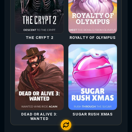
THE CRYPT 2
ROYALTY OF OLYMPUS
DEAD OR ALIVE 3:
SUGAR RUSH XMAS
WANTED