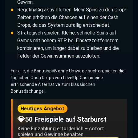
Gewinn.
Regelmäßig aktiv bleiben: Mehr Spins zu den Drop-
Zeiten erhöhen die Chancen auf einen der Cash
Drops, da das System zufällig entscheidet.
Strategisch spielen: Kleine, schnelle Spins auf
Games mit hohem RTP bei Einsatzzeitfenstern
kombinieren, um länger dabei zu bleiben und die
Felder der Gewinnsummen auszuloten.
Für alle, die Bonusspaß ohne Umwege suchen, bieten die
täglichen Cash Drops von LevelUp Casino eine
erfrischende Alternative zum klassischen
Bonusdschungel.
Heutiges Angebot
💎
50 Freispiele auf Starburst
Keine Einzahlung erforderlich – sofort
spielen und Gewinne behalten.