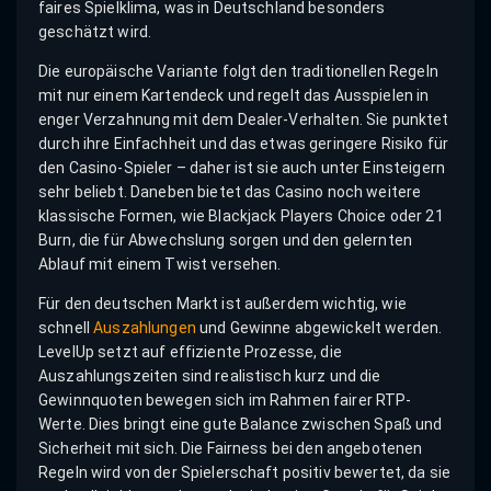
faires Spielklima, was in Deutschland besonders
geschätzt wird.
Die europäische Variante folgt den traditionellen Regeln
mit nur einem Kartendeck und regelt das Ausspielen in
enger Verzahnung mit dem Dealer-Verhalten. Sie punktet
durch ihre Einfachheit und das etwas geringere Risiko für
den Casino-Spieler – daher ist sie auch unter Einsteigern
sehr beliebt. Daneben bietet das Casino noch weitere
klassische Formen, wie Blackjack Players Choice oder 21
Burn, die für Abwechslung sorgen und den gelernten
Ablauf mit einem Twist versehen.
Für den deutschen Markt ist außerdem wichtig, wie
schnell
Auszahlungen
und Gewinne abgewickelt werden.
LevelUp setzt auf effiziente Prozesse, die
Auszahlungszeiten sind realistisch kurz und die
Gewinnquoten bewegen sich im Rahmen fairer RTP-
Werte. Dies bringt eine gute Balance zwischen Spaß und
Sicherheit mit sich. Die Fairness bei den angebotenen
Regeln wird von der Spielerschaft positiv bewertet, da sie